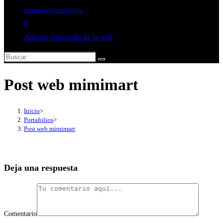
marianaleondesign
0
Alternar búsqueda de la web
Post web mimimart
Inicio
>
Portafolios
>
Post web mimimart
Deja una respuesta
Comentario