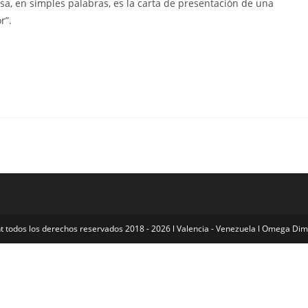
, en simples palabras, es la carta de presentación de una
r”.
t todos los derechos reservados 2018 - 2026 l Valencia - Venezuela l Omega Di