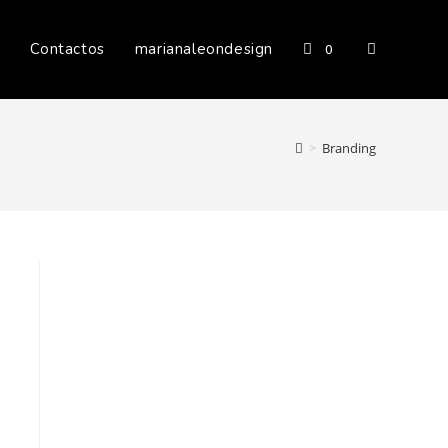
s
Contactos
marianaleondesign
0
>
Branding