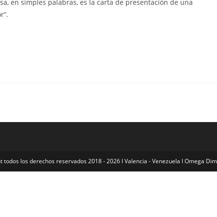
, en simples palabras, es la carta de presentación de una
r”.
t todos los derechos reservados 2018 - 2026 l Valencia - Venezuela l Omega Di