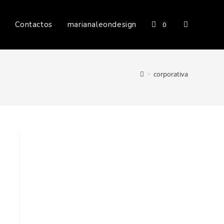
s
Contactos
marianaleondesign
0
>
corporativa